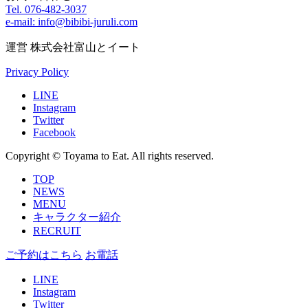
Tel. 076-482-3037
e-mail: info@bibibi-juruli.com
運営 株式会社富山とイート
Privacy Policy
LINE
Instagram
Twitter
Facebook
Copyright © Toyama to Eat. All rights reserved.
TOP
NEWS
MENU
キャラクター紹介
RECRUIT
ご予約はこちら
お電話
LINE
Instagram
Twitter