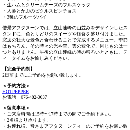
・生ハムとクリームチーズのブルスケッタ
・人参とかぶのピクルスピンチョス
・3種のフルーツパイ
借景アフタヌーンでは、立山連峰の山並みをデザインしたス
タンドに、色とりどりのスイーツや軽食を盛り付けました。
窓辺の壮大な景色と合わせることで完成するメニュー。季節
はもちろん、その時々の光や空、雲の変化で、同じものは一
つとありません。午後の立山連峰の時の移ろいとともに、テ
ィータイムをお愉しみください。
【完全予約制】
2日前までにご予約をお願い致します。
＜予約方法＞
HOTPEPPER
お電話 076-482-3037
＜留意事項＞
・ご来店時間は15時〜17時までの間でご予約下さい。
・2名様より承ります。
・お連れ様、皆さまアフタヌーンティーのご予約をお願い致