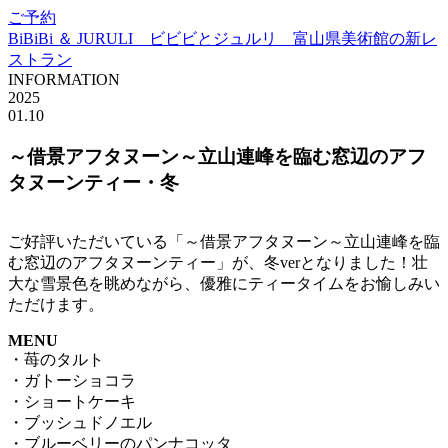
ご予約
BiBiBi ＆ JURULI ビビビとジュルリ 富山県美術館の新レ
ストラン
INFORMATION
2025
01.10
～借景アフタヌーン～立山連峰を臨む窓辺のアフ
タヌーンティー・冬
ご好評いただいている「～借景アフタヌーン～立山連峰を臨
む窓辺のアフタヌーンティー」が、冬verとなりました！壮
大な雪景色を眺めながら、優雅にティータイムをお愉しみい
ただけます。
MENU
・苺のタルト
・ガトーショコラ
・ショートケーキ
・ブッシュドノエル
・ブルーベリーのパンナコッタ