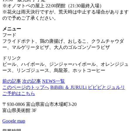
※オノマトペの屋上 22:00閉館（21:30最終入場）
※花火は雨天決行ですが、荒天時は中止する場合があります
ので予めご了承ください。
メニュー
フード
フライドポテト、鶏の唐揚げ、おしるこ、クラムチャウダ
ー、マルゲリータピザ、大人のゴルゴンゾーラピザ
ドリンク
ビール、ハイボール、ジンジャーハイボール、オレンジジュ
ース、リンゴジュース、烏龍茶、ホットコーヒー
前の記事
次の記事
NEWS一覧
このページのトップへ
BiBiBi ＆ JURULi ビビビとジュルリ
ご予約はこちら
〒930-0806 富山県富山市木場町3-20
富山県美術館 3F
Google map