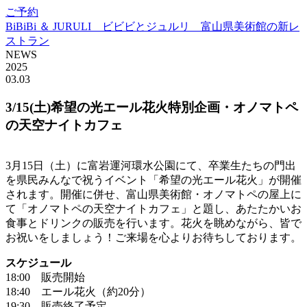
ご予約
BiBiBi ＆ JURULI ビビビとジュルリ 富山県美術館の新レ
ストラン
NEWS
2025
03.03
3/15(土)希望の光エール花火特別企画・オノマトペ
の天空ナイトカフェ
3月15日（土）に富岩運河環水公園にて、卒業生たちの門出
を県民みんなで祝うイベント「希望の光エール花火」が開催
されます。開催に併せ、富山県美術館・オノマトペの屋上に
て「オノマトペの天空ナイトカフェ」と題し、あたたかいお
食事とドリンクの販売を行います。花火を眺めながら、皆で
お祝いをしましょう！ご来場を心よりお待ちしております。
スケジュール
18:00 販売開始
18:40 エール花火（約20分）
19:30 販売終了予定