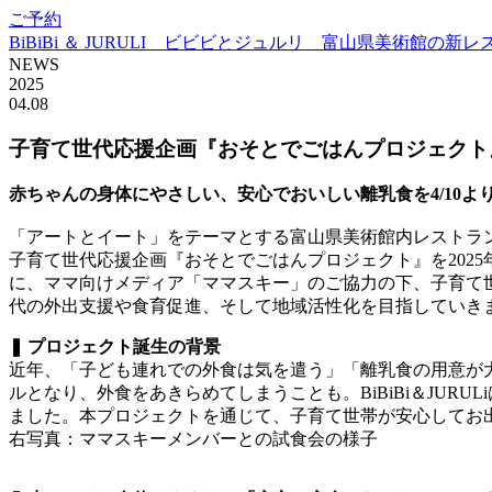
ご予約
BiBiBi ＆ JURULI ビビビとジュルリ 富山県美術館の新
NEWS
2025
04.08
子育て世代応援企画『おそとでごはんプロジェクト
赤ちゃんの身体にやさしい、安心でおいしい離乳食を4/10よ
「アートとイート」をテーマとする富山県美術館内レストラン「B
子育て世代応援企画『おそとでごはんプロジェクト』を202
に、ママ向けメディア「ママスキー」のご協力の下、子育て
代の外出支援や食育促進、そして地域活性化を目指していき
❚ プロジェクト誕生の背景
近年、「子ども連れでの外食は気を遣う」「離乳食の用意が
ルとなり、外食をあきらめてしまうことも。BiBiBi＆JU
ました。本プロジェクトを通じて、子育て世帯が安心してお
右写真：ママスキーメンバーとの試食会の様子