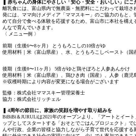
❚ 赤ちゃんの身体にやさしい「安心・安全・おいしい」にこ
離乳食には、富山県内で無農薬・無肥料にこだわって栽培さ
発には、ママ向けメディア「ママスキー」のご協力のもと、
めて自分で食べる体験を応援するため、富山市に本社を構え
んなで育んでいきます。
〈 メニュー例 〉
前期（生後6〜8ヶ月） とうもろこしの10倍がゆ
使用材料｜米（富山県産）、水、とうもろこしペースト（国
後期（生後8〜11ヶ月） 5倍がゆと鶏そぼろと人参あんかけ
使用材料｜米（富山県産）、鶏ひき肉（国産）、人参（鹿児
※収穫時期により内容が変更になる場合がございます
監修：株式会社ママスキー管理栄養士
協力：株式会社リッチェル
❚ 4周年の節目に、家族の笑顔を増やす取り組みを
BiBiBi＆JURULiは2021年のオープンより、「アー
ップとしてスタートする「おそとでごはんプロジェクト」で
んや行政、企業の皆様と協力しながら子育て世代を応援する
軽に外出できる社会の実現に向けて、少しでも寄与できるこ