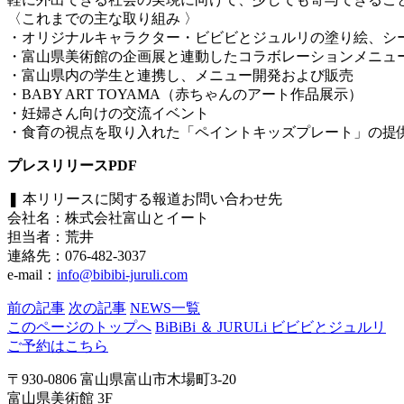
〈これまでの主な取り組み 〉
・オリジナルキャラクター・ビビビとジュルリの塗り絵、シ
・富山県美術館の企画展と連動したコラボレーションメニュ
・富山県内の学生と連携し、メニュー開発および販売
・BABY ART TOYAMA（赤ちゃんのアート作品展示）
・妊婦さん向けの交流イベント
・食育の視点を取り入れた「ペイントキッズプレート」の提
プレスリリースPDF
❚ 本リリースに関する報道お問い合わせ先
会社名：株式会社富山とイート
担当者：荒井
連絡先：076-482-3037
e-mail：
info@bibibi-juruli.com
前の記事
次の記事
NEWS一覧
このページのトップへ
BiBiBi ＆ JURULi ビビビとジュルリ
ご予約はこちら
〒930-0806 富山県富山市木場町3-20
富山県美術館 3F