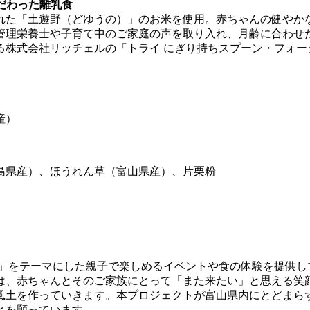
だわった離乳食
れた「土遊野（どゆうの）」のお米を使用。赤ちゃんの健やか
管理栄養士や子育て中のご家庭の声を取り入れ、月齢に合わせ
る株式会社リッチェルの「トライ にぎり持ちスプーン・フォー
産）
島県産）、ほうれん草（富山県産）、片栗粉
トとイート」をテーマにした親子で楽しめるイベントや食の体験を提供
は、赤ちゃんとそのご家族にとって「また来たい」と思える笑
風土を作っていきます。本プロジェクトが富山県内にとどまら
とを願っています。