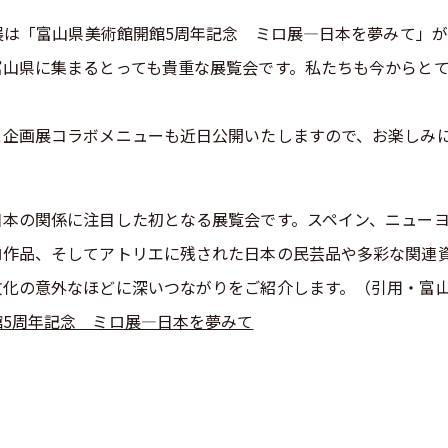
画展は「富山県美術館開館5周年記念 ミロ展―日本を夢みて」
富山県に集まるとっても貴重な展覧会です。私たちも今からと
＆企画展コラボメニューも近日公開いたしますので、お楽しみ
日本の関係に注目した初となる展覧会です。スペイン、ニュー
ロ作品、そしてアトリエに残された日本の民芸品や多彩な関連
文化の意外なほどに深いつながりをご紹介します。（引用・富山
館5周年記念 ミロ展―日本を夢みて