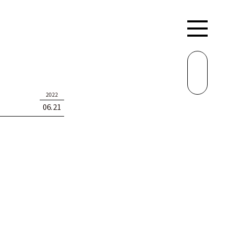
介
RECRUIT
2022
06.21