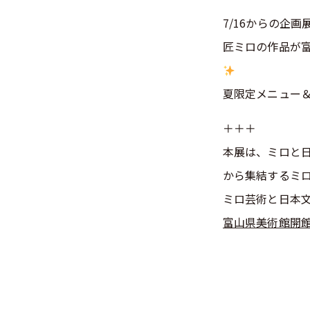
7/16からの企
匠ミロの作品が
夏限定メニュー
＋＋＋
本展は、ミロと
から集結するミ
ミロ芸術と日本
富山県美術館開