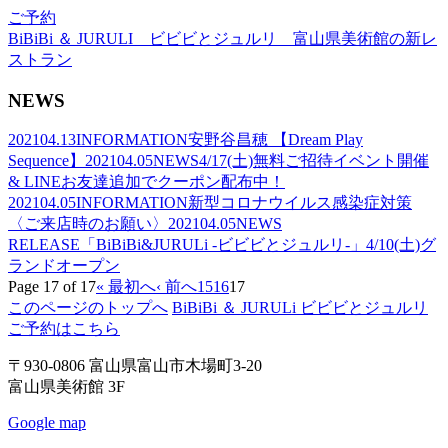
ご予約
BiBiBi ＆ JURULI ビビビとジュルリ 富山県美術館の新レ
ストラン
NEWS
2021
04.13
INFORMATION
安野谷昌穂 【Dream Play
Sequence】
2021
04.05
NEWS
4/17(土)無料ご招待イベント開催
& LINEお友達追加でクーポン配布中！
2021
04.05
INFORMATION
新型コロナウイルス感染症対策
〈ご来店時のお願い〉
2021
04.05
NEWS
RELEASE
「BiBiBi&JURULi -ビビビとジュルリ-」4/10(土)グ
ランドオープン
Page 17 of 17
« 最初へ
‹ 前へ
15
16
17
このページのトップへ
BiBiBi ＆ JURULi ビビビとジュルリ
ご予約はこちら
〒930-0806 富山県富山市木場町3-20
富山県美術館 3F
Google map