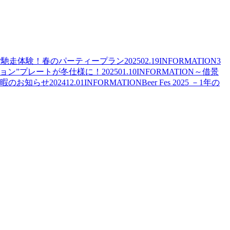
ご馳走体験！春のパーティープラン
2025
02.19
INFORMATION
3
ョン”プレートが冬仕様に！
2025
01.10
INFORMATION
～借景
休暇のお知らせ
2024
12.01
INFORMATION
Beer Fes 2025 －1年の