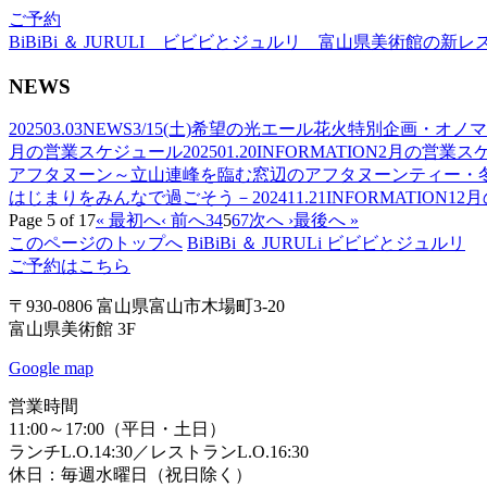
ご予約
BiBiBi ＆ JURULI ビビビとジュルリ 富山県美術館の新
NEWS
2025
03.03
NEWS
3/15(土)希望の光エール花火特別企画・オ
月の営業スケジュール
2025
01.20
INFORMATION
2月の営業ス
アフタヌーン～立山連峰を臨む窓辺のアフタヌーンティー・
はじまりをみんなで過ごそう－
2024
11.21
INFORMATION
12
Page 5 of 17
« 最初へ
‹ 前へ
3
4
5
6
7
次へ ›
最後へ »
このページのトップへ
BiBiBi ＆ JURULi ビビビとジュルリ
ご予約はこちら
〒930-0806 富山県富山市木場町3-20
富山県美術館 3F
Google map
営業時間
11:00～17:00（平日・土日）
ランチL.O.14:30／レストランL.O.16:30
休日：毎週水曜日（祝日除く）