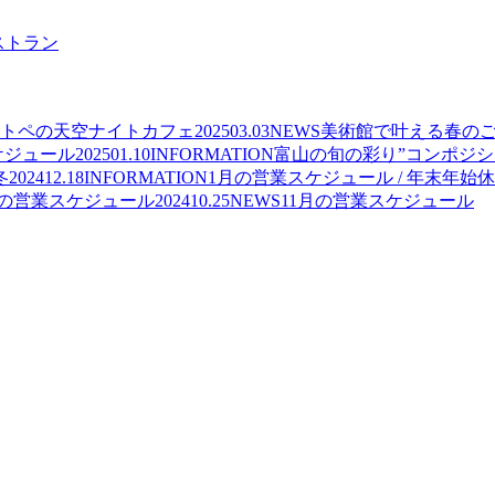
レストラン
ノマトペの天空ナイトカフェ
2025
03.03
NEWS
美術館で叶える春の
ケジュール
2025
01.10
INFORMATION
富山の旬の彩り”コンポジシ
冬
2024
12.18
INFORMATION
1月の営業スケジュール / 年末年始
月の営業スケジュール
2024
10.25
NEWS
11月の営業スケジュール